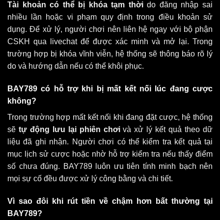
Tài khoản có thể bị khóa tạm thời
do đăng nhập sai
nhiều lần hoặc vi phạm quy định trong điều khoản sử
dụng. Để xử lý, người chơi nên liên hệ ngay với bộ phận
CSKH qua livechat để được xác minh và mở lại. Trong
trường hợp bị khóa vĩnh viễn, hệ thống sẽ thông báo rõ lý
do và hướng dẫn nếu có thể khôi phục.
BAY789 có hỗ trợ khi bị mất kết nối lúc đang cược
không?
Trong trường hợp mất kết nối khi đang đặt cược, hệ thống
sẽ
tự động lưu lại phiên chơi
và xử lý kết quả theo dữ
liệu đã ghi nhận. Người chơi có thể kiểm tra kết quả tại
mục lịch sử cược hoặc nhờ hỗ trợ kiểm tra nếu thấy điểm
số chưa đúng. BAY789 luôn ưu tiên tính minh bạch nên
mọi sự cố đều được xử lý công bằng và chi tiết.
Vì sao đôi khi rút tiền về chậm hơn bất thường tại
BAY789?