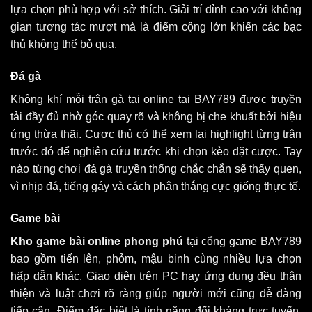
lựa chọn phù hợp với sở thích. Giải trí đỉnh cao với không
gian tương tác mượt mà là điểm cộng lớn khiến các bạc
thủ không thể bỏ qua.
Đá gà
Không khí mỗi trận gà tại online tại BAY789 được truyền
tải đầy đủ nhờ góc quay rõ và không bị che khuất bởi hiệu
ứng thừa thãi. Cược thủ có thể xem lại highlight từng trận
trước đó để nghiên cứu trước khi chọn kèo đặt cược. Tay
nào từng chơi đá gà truyền thống chắc chắn sẽ thấy quen,
vì nhịp đá, tiếng gáy và cách phân thắng cực giống thực tế.
Game bài
Kho game bài online phong phú
tại cổng game BAY789
bao gồm tiến lên, phỏm, mậu binh cùng nhiều lựa chọn
hấp dẫn khác. Giao diện trên PC hay ứng dụng đều thân
thiện và luật chơi rõ ràng giúp người mới cũng dễ dàng
tiếp cận. Điểm đặc biệt là tính năng đối kháng trực tuyến,