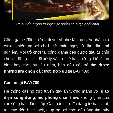
Sức hút ấn tượng từ loạt cực phẩm cá cược chất chơi
Cổng game đổi thưởng được ví như là kho siêu phẩm cá
cược khiến người chơi mê mẩn ngay từ lần đầu trải
nghiệm. Mỗi trò chơi tại cổng game đều được đầu tư chỉn
chu về đồ họa, tốc độ xử lý và cơ chế trả thưởng. Dù là tân
binh hay cao thủ lâu năm, bạn đều có thể
tìm được
những lựa chọn cá cược hợp gu
tại BAY789:
Casino tại BAY789
Hệ thống casino trực tuyến gây ấn tượng mạnh với
giao
diện sống động, mô phỏng chân thực
không gian của
các sòng bạc đẳng cấp. Các bàn chơi đa dạng từ baccarat,
roulette đến blackjack, giúp người chơi dễ dàng tìm thấy